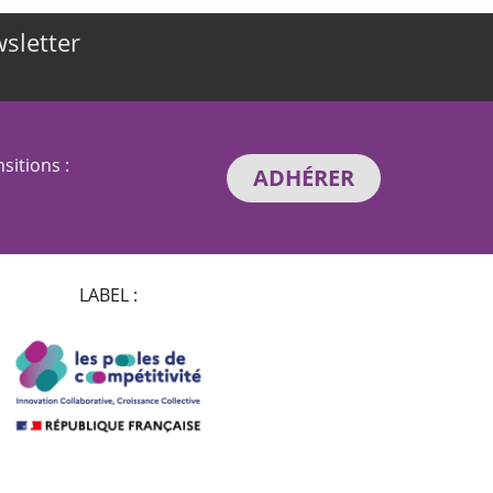
wsletter
sitions :
ADHÉRER
LABEL :