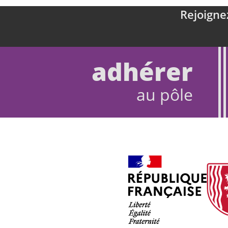
Rejoigne
adhérer
au pôle